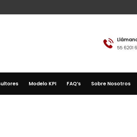
Llámano
55 6201 
ultores
Modelo KPI
FAQ’s
Sobre Nosotros